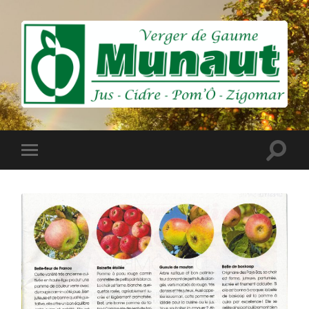
Munaut
-
Pressoir
du
Verger
Toggle
Toggle
de
search
mobile
Gaume
field
menu