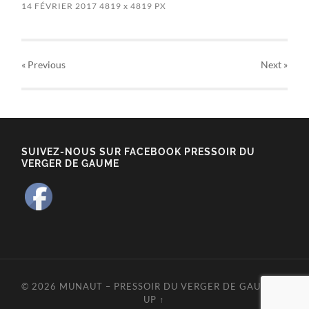
14 FÉVRIER 2017
4819
x
4819 PX
« Previous
Next
»
SUIVEZ-NOUS SUR FACEBOOK PRESSOIR DU
VERGER DE GAUME
© 2026
MUNAUT – PRESSOIR DU VERGER DE GAUME
—
UP ↑