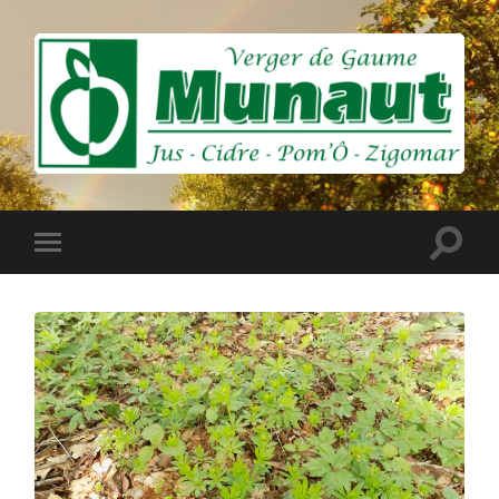
Munaut
-
Pressoir
du
Verger
Toggle
Toggle
de
search
mobile
Gaume
field
menu