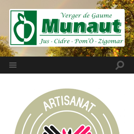
Munaut
-
Pressoir
du
Verger
Toggle
Toggle
de
search
mobile
Gaume
field
menu